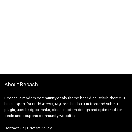
About Recash
Recash is modern community deals theme based on Rehub theme. It
has support for BuddyPress, MyCred, has built in frontend submit
plugin, user badges, ranks, clean, modern design and optimized for
deals and coupons community websites
Contact Us
|
Privacy Policy