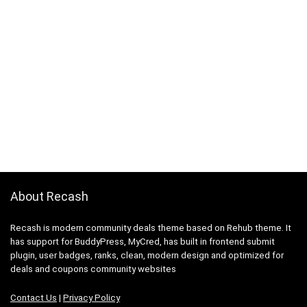
About Recash
Recash is modern community deals theme based on Rehub theme. It
has support for BuddyPress, MyCred, has built in frontend submit
plugin, user badges, ranks, clean, modern design and optimized for
deals and coupons community websites
Contact Us
|
Privacy Policy