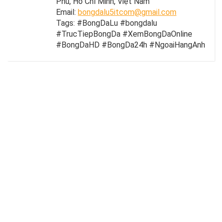
Phú, Hồ Chí Minh, Việt Nam
Email:
bongdalu5itcom@gmail.com
Tags: #BongDaLu #bongdalu
#TrucTiepBongDa #XemBongDaOnline
#BongDaHD #BongDa24h #NgoaiHangAnh