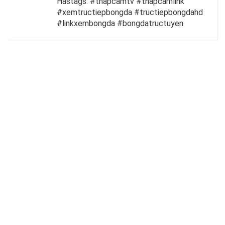
Hastags: #thapcamtv #thapcamlink
#xemtructiepbongda #tructiepbongdahd
#linkxembongda #bongdatructuyen