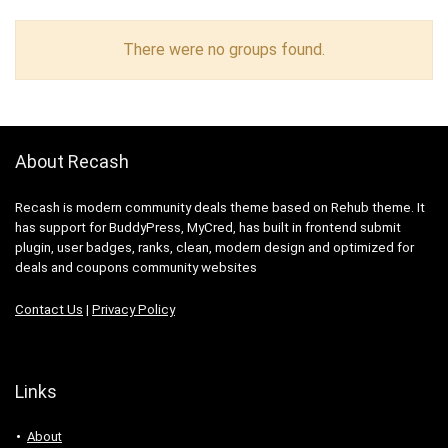
There were no groups found.
About Recash
Recash is modern community deals theme based on Rehub theme. It
has support for BuddyPress, MyCred, has built in frontend submit
plugin, user badges, ranks, clean, modern design and optimized for
deals and coupons community websites
Contact Us
|
Privacy Policy
Links
About