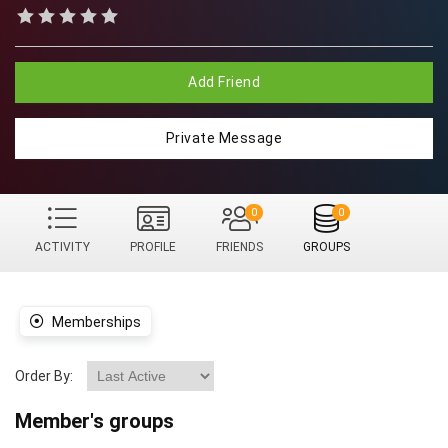
Add Friend
Private Message
0
0
ACTIVITY
PROFILE
FRIENDS
GROUPS
Memberships
Order By:
Member's groups