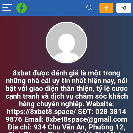
8xbet được đánh giá là một trong
những nhà cái uy tín nhất hiện nay, nổi
bật với giao diện thân thiện, tỷ lệ cược
cạnh tranh và dịch vụ chăm sóc khách
hàng chuyên nghiệp. Website:
https://8xbet8.space/ SĐT: 028 3814
9876 Email: 8xbet8space@gmail.com
Địa chỉ: 934 Chu Văn An, Phường 12,