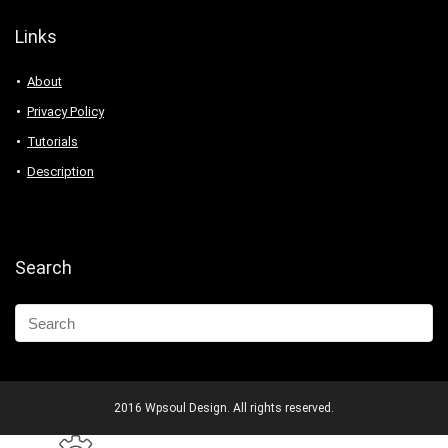
Links
About
Privacy Policy
Tutorials
Description
Search
2016 Wpsoul Design. All rights reserved.