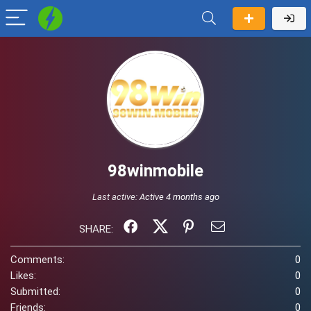
98winmobile
Last active:
Active 4 months ago
SHARE:
Comments:
0
Likes:
0
Submitted:
0
Friends:
0