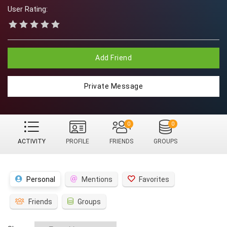
User Rating:
Add Friend
Private Message
0
0
ACTIVITY
PROFILE
FRIENDS
GROUPS
Personal
Mentions
Favorites
Friends
Groups