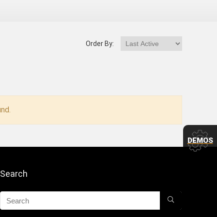
Order By:
nd.
DEMOS
Search