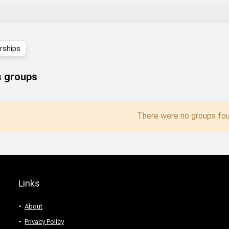
ships
 groups
There were no groups fou
Links
About
Privacy Policy