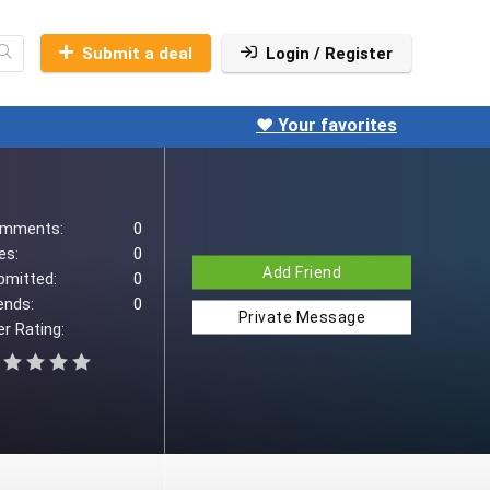
Submit a deal
Login / Register
❤️ Your favorites
mments:
0
es:
0
Add Friend
bmitted:
0
ends:
0
Private Message
r Rating: