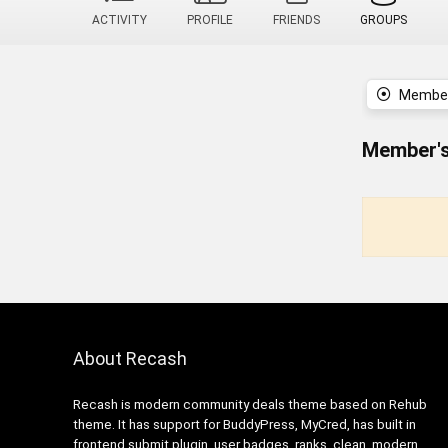
ACTIVITY
PROFILE
FRIENDS
GROUPS
Member
Member's
About Recash
Recash is modern community deals theme based on Rehub
theme. It has support for BuddyPress, MyCred, has built in
frontend submit plugin, user badges, ranks, clean, modern