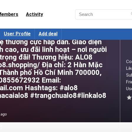
Members
Activity
 tuyến dẫn đầu với hàng ngàn kèo
User Profile
Add deal
lệ thưởng cực hấp dẫn. Giao diện
 cao, ưu đãi linh hoạt – nơi người
trọng đãi! Thương hiệu: ALO8
Co
lo8.shopping/ Địa chỉ: 2 Hàn Mặc
Lik
 Thành phố Hồ Chí Minh 700000,
Su
 0855672932 Email:
Fri
il.com Hashtags: #alo8
Use
acaialo8 #trangchualo8#linkalo8
 ago