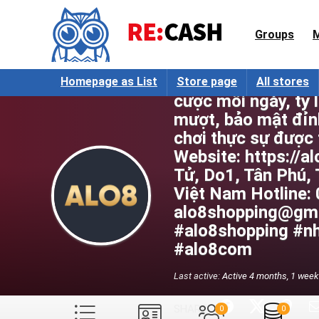
Groups
ALO8 Nhà cái trực
Homepage as List
Store page
All stores
cược mỗi ngày, tỷ 
mượt, bảo mật đỉnh
chơi thực sự được 
Website: https://a
Tử, Do1, Tân Phú,
Việt Nam Hotline:
alo8shopping@gma
#alo8shopping #nh
#alo8com
Last active:
Active 4 months, 1 week
SHARE:
0
0