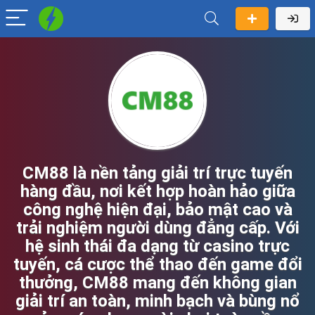
CM88 là nền tảng giải trí trực tuyến
hàng đầu, nơi kết hợp hoàn hảo giữa
công nghệ hiện đại, bảo mật cao và
trải nghiệm người dùng đẳng cấp. Với
hệ sinh thái đa dạng từ casino trực
tuyến, cá cược thể thao đến game đổi
thưởng, CM88 mang đến không gian
giải trí an toàn, minh bạch và bùng nổ