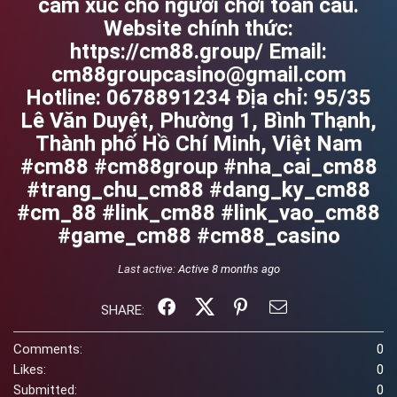
cảm xúc cho người chơi toàn cầu.
Website chính thức:
https://cm88.group/ Email:
cm88groupcasino@gmail.com
Hotline: 0678891234 Địa chỉ: 95/35
Lê Văn Duyệt, Phường 1, Bình Thạnh,
Thành phố Hồ Chí Minh, Việt Nam
#cm88 #cm88group #nha_cai_cm88
#trang_chu_cm88 #dang_ky_cm88
#cm_88 #link_cm88 #link_vao_cm88
#game_cm88 #cm88_casino
Last active:
Active 8 months ago
SHARE:
Comments:
0
Likes:
0
Submitted:
0