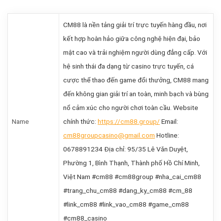
CM88 là nền tảng giải trí trực tuyến hàng đầu, nơi
kết hợp hoàn hảo giữa công nghệ hiện đại, bảo
mật cao và trải nghiệm người dùng đẳng cấp. Với
hệ sinh thái đa dạng từ casino trực tuyến, cá
cược thể thao đến game đổi thưởng, CM88 mang
đến không gian giải trí an toàn, minh bạch và bùng
nổ cảm xúc cho người chơi toàn cầu. Website
Name
chính thức:
https://cm88.group/
Email:
cm88groupcasino@gmail.com
Hotline:
0678891234 Địa chỉ: 95/35 Lê Văn Duyệt,
Phường 1, Bình Thạnh, Thành phố Hồ Chí Minh,
Việt Nam #cm88 #cm88group #nha_cai_cm88
#trang_chu_cm88 #dang_ky_cm88 #cm_88
#link_cm88 #link_vao_cm88 #game_cm88
#cm88_casino