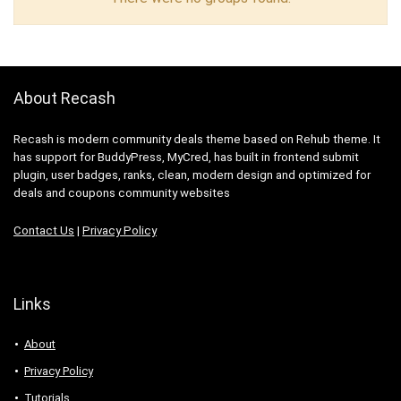
About Recash
Recash is modern community deals theme based on Rehub theme. It
has support for BuddyPress, MyCred, has built in frontend submit
plugin, user badges, ranks, clean, modern design and optimized for
deals and coupons community websites
Contact Us
|
Privacy Policy
Links
About
Privacy Policy
Tutorials