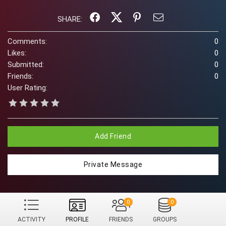
SHARE:
Comments:
0
Likes:
0
Submitted:
0
Friends:
0
User Rating:
Add Friend
Private Message
0
0
ACTIVITY
PROFILE
FRIENDS
GROUPS