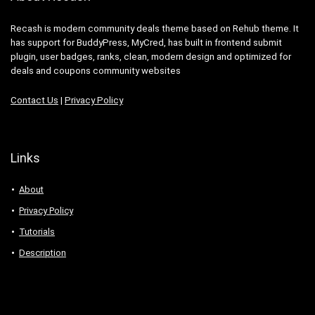
Recash is modern community deals theme based on Rehub theme. It
has support for BuddyPress, MyCred, has built in frontend submit
plugin, user badges, ranks, clean, modern design and optimized for
deals and coupons community websites
Contact Us
|
Privacy Policy
Links
About
Privacy Policy
Tutorials
Description