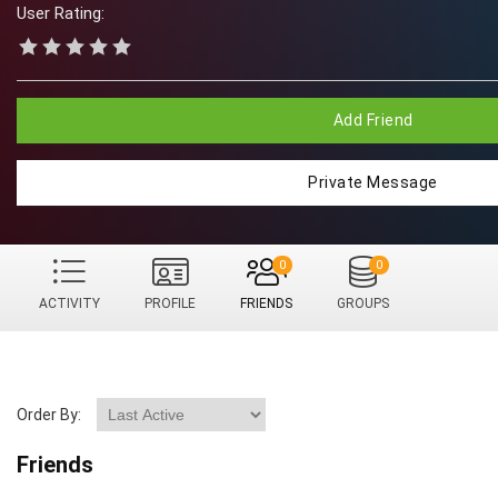
User Rating:
Add Friend
Private Message
0
0
ACTIVITY
PROFILE
FRIENDS
GROUPS
Order By:
Friends