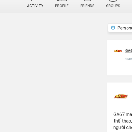
ACTIVITY
PROFILE
FRIENDS
GROUPS
Person
GA
4 M
GA67 man
thể thao
người ch