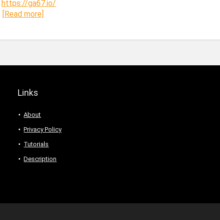
:
https://ga67.io/
[Read more]
Links
About
Privacy Policy
Tutorials
Description