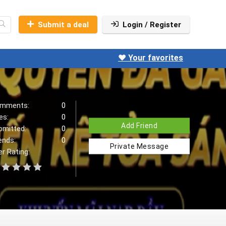
Submit a deal
Login / Register
❤️ Your favorites
mments:
0
es:
0
Add Friend
bmitted:
0
ends:
0
Private Message
r Rating: