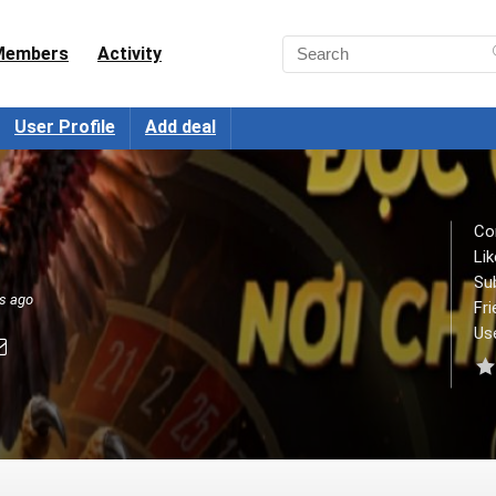
Members
Activity
User Profile
Add deal
Co
Lik
Su
ks ago
Fri
Use