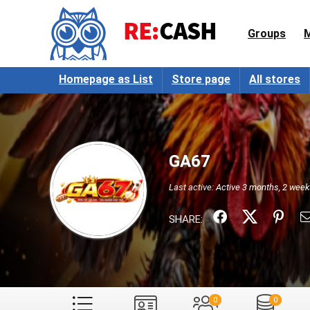
Groups
Homepage as List
Store page
All stores
GA67
Last active:
Active 3 months, 2 wee
SHARE:
0
0