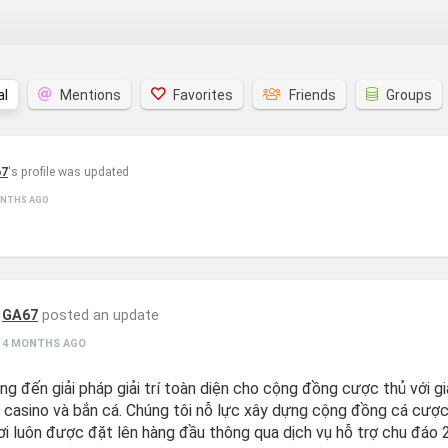
al
Mentions
Favorites
Friends
Groups
67
's profile was updated
ONTHS AGO
GA67
posted an update
4 MONTHS AGO
g đến giải pháp giải trí toàn diện cho cộng đồng cược thủ với g
, casino và bắn cá. Chúng tôi nỗ lực xây dựng cộng đồng cá cược 
ơi luôn được đặt lên hàng đầu thông qua dịch vụ hỗ trợ chu đáo 