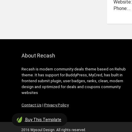
Website
Phone:…
About Recash
Recash is modern community deals theme based on Rehub
theme. It has support for BuddyPress, MyCred, has built in
frontend submit plugin, user badges, ranks, clean, modern
design and optimized for deals and coupons community
websites
Contact Us
|
Privacy Policy
Buy
This Template
2016 Wpsoul Design. All rights reserved.