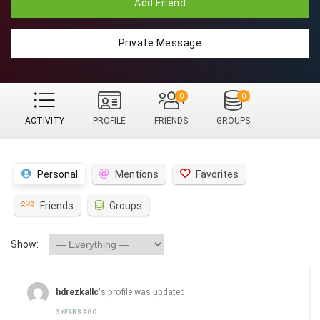
Add Friend
Private Message
0
0
ACTIVITY
PROFILE
FRIENDS
GROUPS
Personal
Mentions
Favorites
Friends
Groups
Show:
hdrezkallc
's profile was updated
3 YEARS AGO