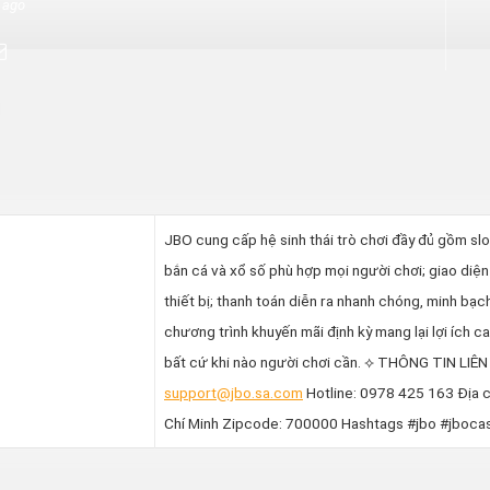
 ago
JBO cung cấp hệ sinh thái trò chơi đầy đủ gồm slo
bắn cá và xổ số phù hợp mọi người chơi; giao diện
thiết bị; thanh toán diễn ra nhanh chóng, minh bạch
chương trình khuyến mãi định kỳ mang lại lợi ích c
bất cứ khi nào người chơi cần. ⟡ THÔNG TIN LIÊ
support@jbo.sa.com
Hotline: 0978 425 163 Địa c
Chí Minh Zipcode: 700000 Hashtags #jbo #jboca