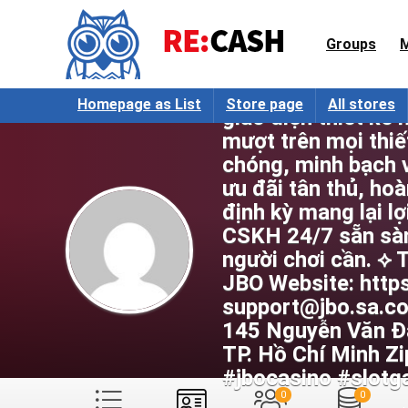
JBO cung cấp hệ si
Groups
đa màu sắc, casino
nhiều kèo, bắn cá 
Homepage as List
Store page
All stores
giao diện thiết kế 
mượt trên mọi thiết
chóng, minh bạch v
ưu đãi tân thủ, ho
định kỳ mang lại lợ
CSKH 24/7 sẵn sàng
người chơi cần. ⟡
JBO Website: https
support@jbo.sa.co
145 Nguyễn Văn Đậ
TP. Hồ Chí Minh Z
#jbocasino #slotg
0
0