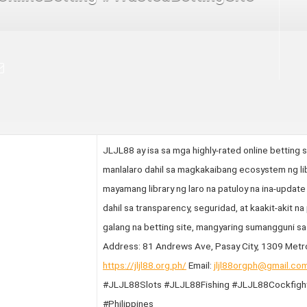
JLJL88 ay isa sa mga highly-rated online bettin
manlalaro dahil sa magkakaibang ecosystem ng lib
mayamang library ng laro na patuloy na ina-updat
dahil sa transparency, seguridad, at kaakit-akit n
galang na betting site, mangyaring sumangguni s
Address: 81 Andrews Ave, Pasay City, 1309 Metr
https://jljl88.org.ph/
Email:
jljl88orgph@gmail.co
#JLJL88Slots #JLJL88Fishing #JLJL88Cockfight
#Philippines