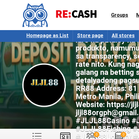
sites sa merkado 
maraming manlalar
Groups
ecosystem ng liba
de-kalidad na laro
Homepage as List
Store page
All stores
laro na patuloy na
produkto, namumuk
sa transparency, s
rate nito. Kung na
galang na betting
detalyadong pagsu
RR88 Address: 81 
Metro Manila, Phi
Website: https://jlj
jljl88orgph@gmai
#JLJL88Casino #
#JLJL88Fishing #
#JLJL88Lottery #O
0
0