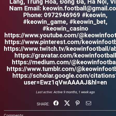
Láng, Trung Hoà, Đống Đa, Hà Nội, Vi
Nam Email: keowin.football@gmail.c
Phone: 0972946969 #keowin,
#keowin_game, #keowin_bet,
#keowin_casino
https://www.youtube.com/@keowinfoot
https://www.pinterest.com/keowinfootb
https://www.twitch.tv/keowinfootball/a
https://gravatar.com/keowinfootbal
https://medium.com/@keowinfootbal
https://www.tumblr.com/@keowinfootb
https://scholar.google.com/citations
user=Ewz1qVwAAAAJ&hl=en
Last active:
Active 9 months, 1 week ago
SHARE:
Comments: