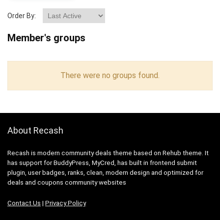
Order By:
Member's groups
There were no groups found.
About Recash
Recash is modern community deals theme based on Rehub theme. It
has support for BuddyPress, MyCred, has built in frontend submit
plugin, user badges, ranks, clean, modern design and optimized for
deals and coupons community websites
Contact Us
|
Privacy Policy