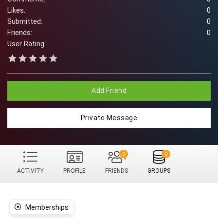
Likes:
0
Submitted:
0
Friends:
0
User Rating:
Add Friend
Private Message
0
0
ACTIVITY
PROFILE
FRIENDS
GROUPS
Memberships