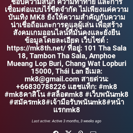
ชอบความสนุก ความท้าทาย และการ
เชื่อมต่อแบบไร้ขีดจำกัด ไม่เพียงแค่ความ
บันเทิง MK8 ยังให้ความสำคัญกับความ
น่าเชื่อถือและการดูแลผู้เล่น เพื่อสร้าง
สังคมเกมออนไลน์ที่มั่นคงและยั่งยืน
ข้อมูลโดยละเอียด เว็บไซต์ :
https://mk8th.net/ ที่อยู่: 101 Tha Sala
18, Tambon Tha Sala, Amphoe
Mueang Lop Buri, Chang Wat Lopburi
15000, Thái Lan อีเมล:
mk8@gmail.com สายด่วน:
+66830788226 แฮชแท็ก: #mk8
#mk8คาสิโน #สล็อตmk8 #เว็บพนันmk8
#สมัครmk8#เจ้ามือรับพนันmk8#หน้า
แรกmk8
Last active:
Active 3 months, 3 weeks ago