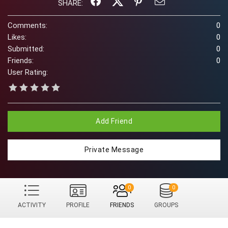
SHARE:
Comments:
0
Likes:
0
Submitted:
0
Friends:
0
User Rating:
Add Friend
Private Message
0
0
ACTIVITY
PROFILE
FRIENDS
GROUPS