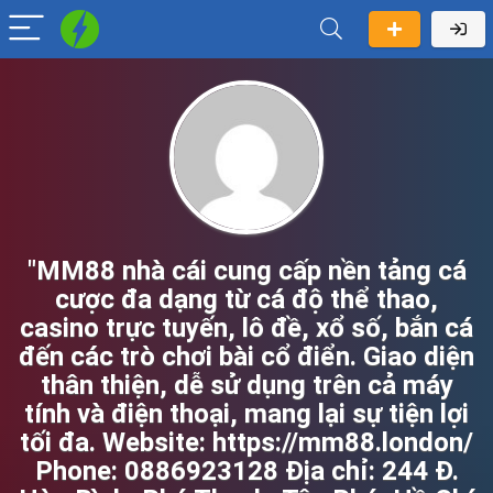
"MM88 nhà cái cung cấp nền tảng cá
cược đa dạng từ cá độ thể thao,
casino trực tuyến, lô đề, xổ số, bắn cá
đến các trò chơi bài cổ điển. Giao diện
thân thiện, dễ sử dụng trên cả máy
tính và điện thoại, mang lại sự tiện lợi
tối đa. Website: https://mm88.london/
Phone: 0886923128 Địa chỉ: 244 Đ.