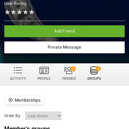
User Rating:
Add Friend
Private Message
0
0
ACTIVITY
PROFILE
FRIENDS
GROUPS
Memberships
Order By:
Member's groups