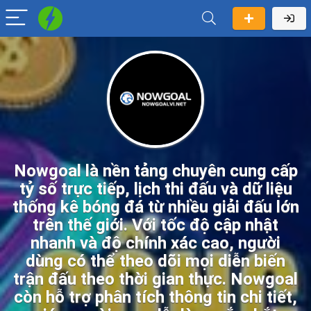
Nowgoal là nền tảng chuyên cung cấp
tỷ số trực tiếp, lịch thi đấu và dữ liệu
thống kê bóng đá từ nhiều giải đấu lớn
trên thế giới. Với tốc độ cập nhật
nhanh và độ chính xác cao, người
dùng có thể theo dõi mọi diễn biến
trận đấu theo thời gian thực. Nowgoal
còn hỗ trợ phân tích thông tin chi tiết,