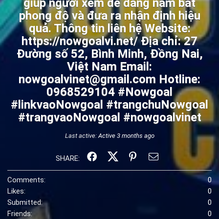
giúp người xem dễ dàng nắm bắt
phong độ và đưa ra nhận định hiệu
quả. Thông tin liên hệ Website:
https://nowgoalvi.net/ Địa chỉ: 27
Đường số 52, Bình Minh, Đồng Nai,
Việt Nam Email:
nowgoalvinet@gmail.com Hotline:
0968529104 #Nowgoal
#linkvaoNowgoal #trangchuNowgoal
#trangvaoNowgoal #nowgoalvinet
Last active:
Active 3 months ago
SHARE:
Comments:
0
Likes:
0
Submitted:
0
Friends:
0