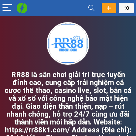
RR88 là sân chơi giải trí trực tuyến
đỉnh cao, cung cấp trải nghiệm cá
cược thể thao, casino live, slot, bắn cá
và xổ số với công nghệ bảo mật hiện
đại. Giao diện thân thiện, nạp – rút
nhanh chóng, hỗ trợ 24/7 cùng ưu đãi
thành viên mới hấp dẫn. Website:
https://rr88k1.com/ Address (Địa chỉ):