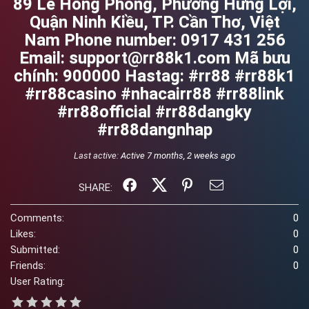
89 Lê Hồng Phong, Phường Hưng Lợi,
Quận Ninh Kiều, TP. Cần Thơ, Việt
Nam Phone number: 0917 431 256
Email: support@rr88k1.com Mã bưu
chính: 900000 Hastag: #rr88 #rr88k1
#rr88casino #nhacairr88 #rr88link
#rr88official #rr88dangky
#rr88dangnhap
Last active:
Active 7 months, 2 weeks ago
SHARE:
Comments:
0
Likes:
0
Submitted:
0
Friends:
0
User Rating: