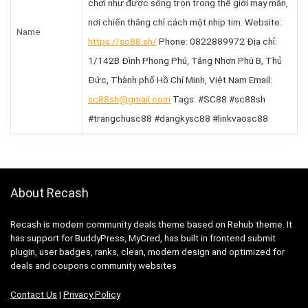
chơi như được sống trọn trong thế giới may mắn,
nơi chiến thắng chỉ cách một nhịp tim. Website:
Name
https://sc88.sh/
Phone: 0822889972 Địa chỉ:
1/142B Đình Phong Phú, Tăng Nhơn Phú B, Thủ
Đức, Thành phố Hồ Chí Minh, Việt Nam Email:
sc88sh@gmail.com
Tags: #SC88 #sc88sh
#trangchusc88 #dangkysc88 #linkvaosc88
About Recash
Recash is modern community deals theme based on Rehub theme. It
has support for BuddyPress, MyCred, has built in frontend submit
plugin, user badges, ranks, clean, modern design and optimized for
deals and coupons community websites
Contact Us
|
Privacy Policy