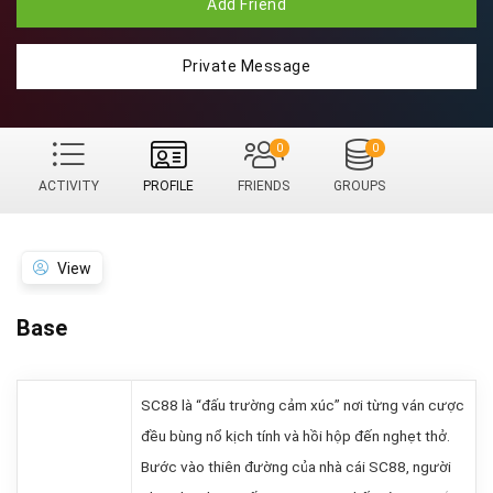
Add Friend
Private Message
0
0
ACTIVITY
PROFILE
FRIENDS
GROUPS
View
Base
SC88 là “đấu trường cảm xúc” nơi từng ván cược
đều bùng nổ kịch tính và hồi hộp đến nghẹt thở.
Bước vào thiên đường của nhà cái SC88, người