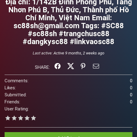
Địa chỉ: 1/142B Đình Phong Phú, Tăng
Nhơn Phú B, Thủ Đức, Thành phố Hồ
Chí Minh, Việt Nam Email:
sc88sh@gmail.com Tags: #SC88
#sc88sh #trangchusc88
#dangkysc88 #linkvaosc88
Last active:
Active 9 months, 2 weeks ago
SHARE:
Comments:
0
Likes:
0
Submitted:
0
Friends:
0
User Rating: