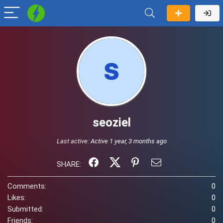
seoziel
Last active:
Active 1 year, 3 months ago
SHARE:
Comments:
0
Likes:
0
Submitted:
0
Friends:
0