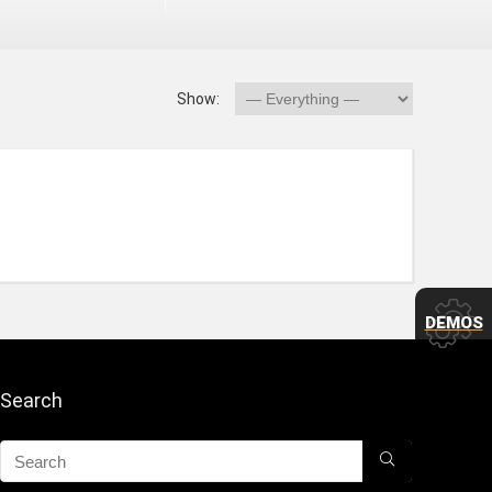
Show:
DEMOS
Search