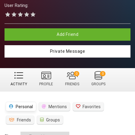
User Rating:
Add Friend
Private Message
0
0
ACTIVITY
PROFILE
FRIENDS
GROUPS
Personal
Mentions
Favorites
Friends
Groups