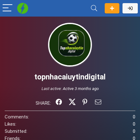
topnhacaiuytindigital
Last active:
Active 3 months ago
SHARE:
Comments:
0
Likes:
0
Submitted:
0
Friends:
0