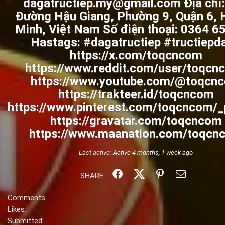
dagatructiep.my@gmail.com Địa chỉ
Đường Hậu Giang, Phường 9, Quận 6, 
Minh, Việt Nam Số điện thoại: 0364 6
Hastags: #dagatructiep #tructiepd
https://x.com/toqcncom
https://www.reddit.com/user/toqcn
https://www.youtube.com/@toqcn
https://trakteer.id/toqcncom
https://www.pinterest.com/toqcncom/_p
https://gravatar.com/toqcncom
https://www.maanation.com/toqcn
Last active:
Active 4 months, 1 week ago
SHARE:
Comments:
Likes:
Submitted: