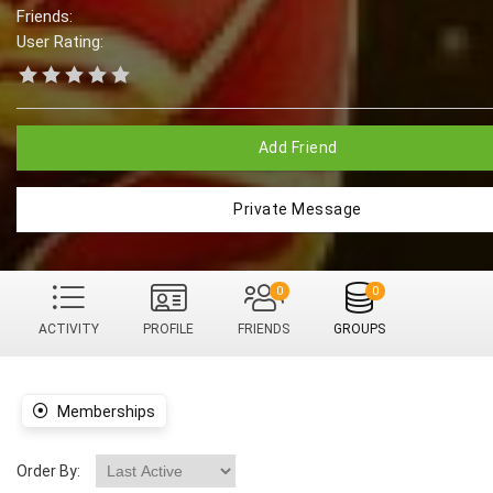
Friends:
User Rating:
Add Friend
Private Message
0
0
ACTIVITY
PROFILE
FRIENDS
GROUPS
Memberships
Order By: