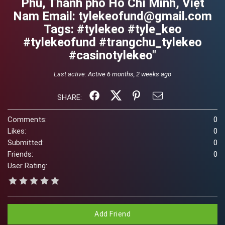
Phú, Thành phố Hồ Chí Minh, Việt
Nam Email: tylekeofund@gmail.com
Tags: #tylekeo #tyle_keo
#tylekeofund #trangchu_tylekeo
#casinotylekeo"
Last active:
Active 6 months, 2 weeks ago
SHARE:
Comments:
0
Likes:
0
Submitted:
0
Friends:
0
User Rating:
Add Friend