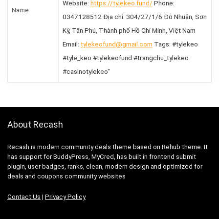
Website:
https://tylekeo.fund/
Phone:
Name
0347128512 Địa chỉ: 304/27/1/6 Đỗ Nhuận, Sơn
Kỳ, Tân Phú, Thành phố Hồ Chí Minh, Việt Nam
Email:
tylekeofund@gmail.com
Tags: #tylekeo
#tyle_keo #tylekeofund #trangchu_tylekeo
#casinotylekeo"
About Recash
Recash is modern community deals theme based on Rehub theme. It
has support for BuddyPress, MyCred, has built in frontend submit
plugin, user badges, ranks, clean, modern design and optimized for
deals and coupons community websites
Contact Us
|
Privacy Policy