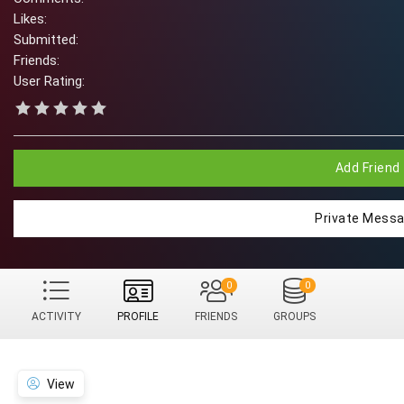
Likes:
Submitted:
Friends:
User Rating:
Add Friend
Private Mess
0
0
ACTIVITY
PROFILE
FRIENDS
GROUPS
View