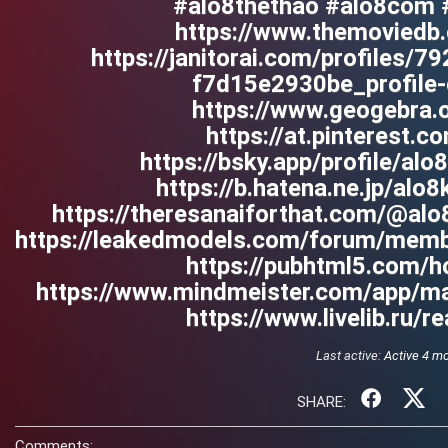
#alo8thethao #alo8com 
https://www.themoviedb
https://janitorai.com/profiles/
f7d15e2930be_profile-
https://www.geogebra
https://at.pinterest.
https://bsky.app/profile/al
https://b.hatena.ne.jp/a
https://theresanaiforthat.com/@a
https://leakedmodels.com/forum/mem
https://pubhtml5.com/
https://www.mindmeister.com/app/
https://www.livelib.ru/
Last active:
Active 4 m
SHARE:
Comments: