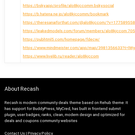
https://bsky.app/profile/alo8kjccomm.bsky.social
https://b.hatena.ne.jp/alo8kjccomm/bookmark
https://theresanaiforthat.com/@alo8kjccom/?v=17758955
https://leakedmodels.com/forum/members/alo8kjccom.70
https://pubhtml5.com/homepage/fdecw/
https://www.mindmeister.com/app/map/3981356633?t=lWy
https://www.livelib.ru/reader/alo8kjccom
About Recash
Recash is modern community deals theme based on Rehub theme. It
has support for BuddyPress, MyCred, has built in frontend submit
plugin, user badges, ranks, clean, modern design and optimized for
deals and coupons community websites
Contact Us
|
Privacy Policy