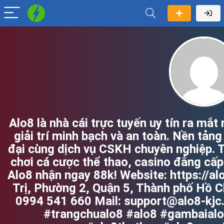
Alo8 là nhà cái trực tuyến uy tín ra m
giải trí minh bạch và an toàn. Nền tản
đại cùng dịch vụ CSKH chuyên nghiệp. T
chơi cá cược thể thao, casino đẳng cấp
Alo8 nhận ngay 88k! Website: https://al
Trị, Phường 2, Quận 5, Thành phố Hồ 
0994 541 660 Mail: support@alo8-kj
#trangchualo8 #alo8 #gambaialo