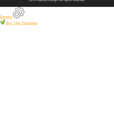
2016 Wpsoul Design. All rights reserved.
Demos
Buy
This Template