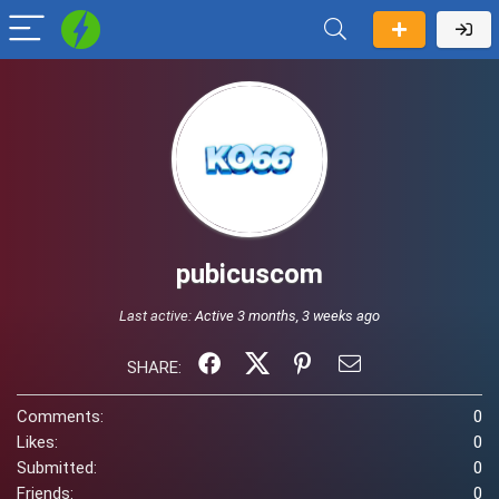
pubicuscom
Last active:
Active 3 months, 3 weeks ago
SHARE:
Comments:
0
Likes:
0
Submitted:
0
Friends:
0