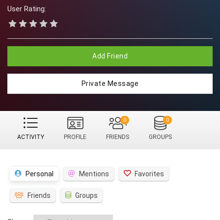
User Rating:
Add Friend
Private Message
0
0
ACTIVITY
PROFILE
FRIENDS
GROUPS
Personal
Mentions
Favorites
Friends
Groups