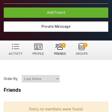
Add Friend
Private Message
0
0
ACTIVITY
PROFILE
FRIENDS
GROUPS
Order By:
Friends
Sorry, no members were found.