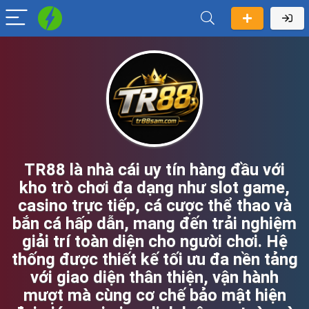
TR88 là nhà cái uy tín hàng đầu với
kho trò chơi đa dạng như slot game,
casino trực tiếp, cá cược thể thao và
bắn cá hấp dẫn, mang đến trải nghiệm
giải trí toàn diện cho người chơi. Hệ
thống được thiết kế tối ưu đa nền tảng
với giao diện thân thiện, vận hành
mượt mà cùng cơ chế bảo mật hiện