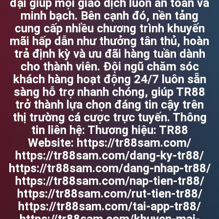
đại giúp mọi giao dịch luôn an toàn và
minh bạch. Bên cạnh đó, nền tảng
cung cấp nhiều chương trình khuyến
mãi hấp dẫn như thưởng tân thủ, hoàn
trả định kỳ và ưu đãi hàng tuần dành
cho thành viên. Đội ngũ chăm sóc
khách hàng hoạt động 24/7 luôn sẵn
sàng hỗ trợ nhanh chóng, giúp TR88
trở thành lựa chọn đáng tin cậy trên
thị trường cá cược trực tuyến. Thông
tin liên hệ: Thương hiệu: TR88
Website: https://tr88sam.com/
https://tr88sam.com/dang-ky-tr88/
https://tr88sam.com/dang-nhap-tr88/
https://tr88sam.com/nap-tien-tr88/
https://tr88sam.com/rut-tien-tr88/
https://tr88sam.com/tai-app-tr88/