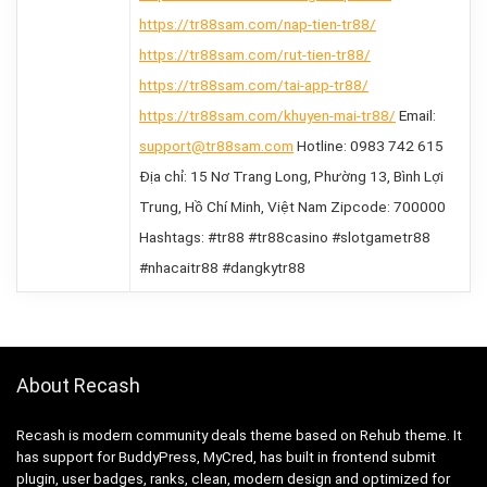
https://tr88sam.com/nap-tien-tr88/
https://tr88sam.com/rut-tien-tr88/
https://tr88sam.com/tai-app-tr88/
https://tr88sam.com/khuyen-mai-tr88/
Email:
support@tr88sam.com
Hotline: 0983 742 615
Địa chỉ: 15 Nơ Trang Long, Phường 13, Bình Lợi
Trung, Hồ Chí Minh, Việt Nam Zipcode: 700000
Hashtags: #tr88 #tr88casino #slotgametr88
#nhacaitr88 #dangkytr88
About Recash
Recash is modern community deals theme based on Rehub theme. It
has support for BuddyPress, MyCred, has built in frontend submit
plugin, user badges, ranks, clean, modern design and optimized for